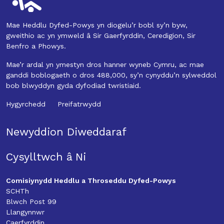
Mae Heddlu Dyfed-Powys yn diogelu’r bobl sy’n byw,
gweithio ac yn ymweld â Sir Gaerfyrddin, Ceredigion, Sir
Benfro a Phowys.
Mae’r ardal yn ymestyn dros hanner wyneb Cymru, ac mae
ganddi boblogaeth o dros 488,000, sy’n cynyddu’n sylweddol
bob blwyddyn gyda dyfodiad twristiaid.
Hygyrchedd
Preifatrwydd
Newyddion Diweddaraf
Cysylltwch â Ni
Comisiynydd Heddlu a Throseddu Dyfed-Powys
SCHTh
Blwch Post 99
Llangynnwr
Caerfyrddin