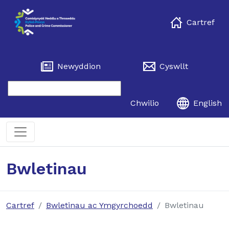
Cartref
Newyddion
Cyswllt
Chwilio
English
Bwletinau
Cartref
Bwletinau ac Ymgyrchoedd
Bwletinau