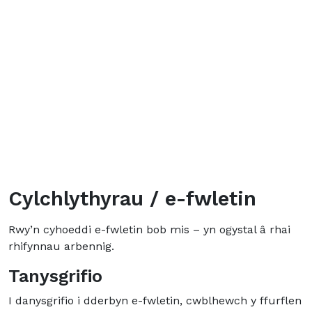
Cylchlythyrau / e-fwletin
Rwy’n cyhoeddi e-fwletin bob mis – yn ogystal â rhai
rhifynnau arbennig.
Tanysgrifio
I danysgrifio i dderbyn e-fwletin, cwblhewch y ffurflen