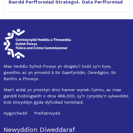
Bwrdd Perfformiad Strategol- Data Perfformiad
Mae Heddlu Dyfed-Powys yn diogelu’r bobl sy’n byw,
gweithio ac yn ymweld â Sir Gaerfyrddin, Ceredigion, Sir
Benfro a Phowys.
Mae’r ardal yn ymestyn dros hanner wyneb Cymru, ac mae
ganddi boblogaeth o dros 488,000, sy’n cynyddu’n sylweddol
bob blwyddyn gyda dyfodiad twristiaid.
Hygyrchedd
Preifatrwydd
Newyddion Diweddaraf