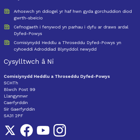
Arhoswch yn ddiogel yr haf hwn gyda gorchuddion diod
gwrth-sbeicio
Cefnogaeth i fenywod yn parhau i dyfu ar draws ardal
Dyfed-Powys
Comisiynydd Heddlu a Throseddu Dyfed-Powys yn
cyhoeddi Adroddiad Blynyddol newydd
Cysylltwch â Ni
Comisiynydd Heddlu a Throseddu Dyfed-Powys
SCHTh
Blwch Post 99
Llangynnwr
Caerfyrddin
Sir Gaerfyrddin
SA31 2PF
Follow us on Twitter
Follow us on Facebook
Follow us on YouTube
Follow us on Instagram