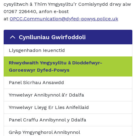
cysylltwch â Thîm Ymgysylltu’r Comisiynydd drwy alw
01267 226440, anfon e-bost
at
OPCC.Communication@dyfed-powys.police.uk
Cynlluniau Gwirfoddoli
Llysgenhadon Ieuenctid
Rhwydwaith Ymgysylltu â Dioddefwyr-
Goroeswyr Dyfed-Powys
Panel Sicrhau Ansawdd
Ymwelwyr Annibynnol â'r Ddalfa
Ymwelwyr Lleyg Er Lles Anifeiliaid
Panel Craffu Annibynnol y Ddalfa
Grŵp Ymgynghorol Annibynnol