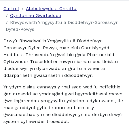
Cartref
Atebolrwydd a Chraffu
Cynlluniau Gwirfoddoli
Rhwydwaith Ymgysylltu â Dioddefwyr-Goroeswyr
Dyfed-Powys
Drwy’r Rhwydwaith Ymgysylltu â Dioddefwyr-
Goroeswyr Dyfed-Powys, mae eich Comisiynydd
Heddlu a Throseddu’n gweithio gyda Phartneriaid
Cyfiawnder Troseddol er mwyn sicrhau bod lleisiau
dioddefwyr yn dylanwadu ar graffu a wneir ar
ddarpariaeth gwasanaeth i ddioddefwyr.
Yr ydym eisiau cynnwys y rhai sydd wedi’u heffeithio
gan drosedd ac ymddygiad gwrthgymdeithasol mewn
gweithgareddau ymgysylltu ystyrlon a dylanwadol, lle
mae ganddynt gyfle i rannu eu barn ar y
gwasanaethau y mae dioddefwyr yn eu derbyn drwy’r
system cyfiawnder troseddol.