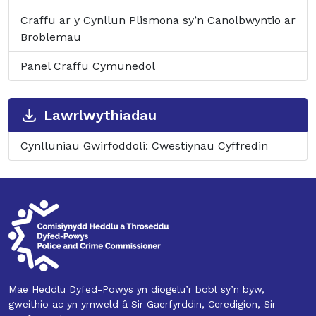
Craffu ar y Cynllun Plismona sy’n Canolbwyntio ar
Broblemau
Panel Craffu Cymunedol
Lawrlwythiadau
Cynlluniau Gwirfoddoli: Cwestiynau Cyffredin
Mae Heddlu Dyfed-Powys yn diogelu’r bobl sy’n byw,
gweithio ac yn ymweld â Sir Gaerfyrddin, Ceredigion, Sir