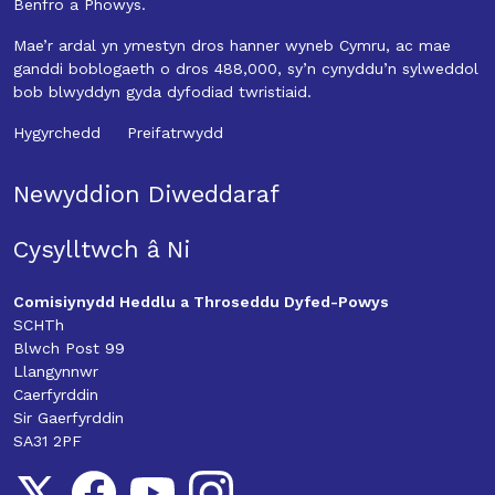
Benfro a Phowys.
Mae’r ardal yn ymestyn dros hanner wyneb Cymru, ac mae
ganddi boblogaeth o dros 488,000, sy’n cynyddu’n sylweddol
bob blwyddyn gyda dyfodiad twristiaid.
Hygyrchedd
Preifatrwydd
Newyddion Diweddaraf
Cysylltwch â Ni
Comisiynydd Heddlu a Throseddu Dyfed-Powys
SCHTh
Blwch Post 99
Llangynnwr
Caerfyrddin
Sir Gaerfyrddin
SA31 2PF