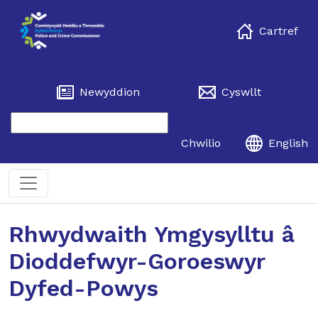
Cartref
Newyddion
Cyswllt
Chwilio
English
Rhwydwaith Ymgysylltu â
Dioddefwyr-Goroeswyr
Dyfed-Powys