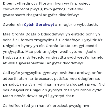
Diben cyffredinol y Fforwm hwn yw i’r prosiect
cydweithredol pwysig hwn gefnogi cyflenwi
gwasanaeth rhagorol ar gyfer dioddefwyr.
Gweler ein
Cylch Gorchwyl
am ragor o wybodaeth.
Mae Cronfa Ddata o Ddioddefwyr yn eistedd ochr yn
ochr â’r Fforwm Ymgysylltu â Dioddefwyr. Cysylltir â’r
unigolion hynny yn ein Cronfa Ddata am gyfleoedd
ymgysylltu. Mae pob unigolyn wedi cytuno i gael ei
hysbysu am gyfleoedd ymgysylltu sydd wedi’u hanelu
at wella gwasanaethau ar gyfer dioddefwyr.
Gall cyfle ymgysylltu gynnwys cwblhau arolwg, anfon
adborth atom ar brosesau, polisïau neu ddogfennau
penodol, neu gymryd rhan mewn trafodaeth grŵp. Nid
oes disgwyl i'r unigolion gymryd rhan ym mhob cyfle:
Maen nhw'n dewis pryd i gymryd rhan.
Os hoffech fod yn rhan o’r prosiect pwysig hwn,