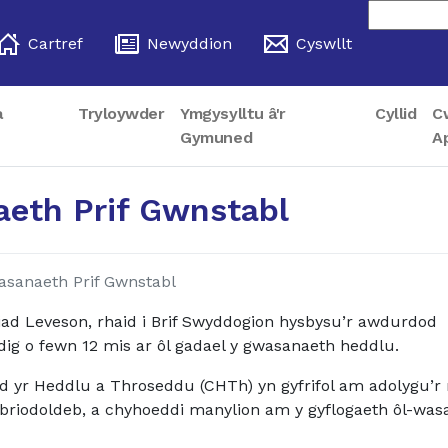
Cartref
Newyddion
Cyswllt
a
Tryloywder
Ymgysylltu â'r
Cyllid
C
Gymuned
A
aeth Prif Gwnstabl
asanaeth Prif Gwnstabl
iad Leveson, rhaid i Brif Swyddogion hysbysu’r awdurdod
ig o fewn 12 mis ar ôl gadael y gwasanaeth heddlu.
d yr Heddlu a Throseddu (CHTh) yn gyfrifol am adolygu’r 
 briodoldeb, a chyhoeddi manylion am y gyflogaeth ôl-was