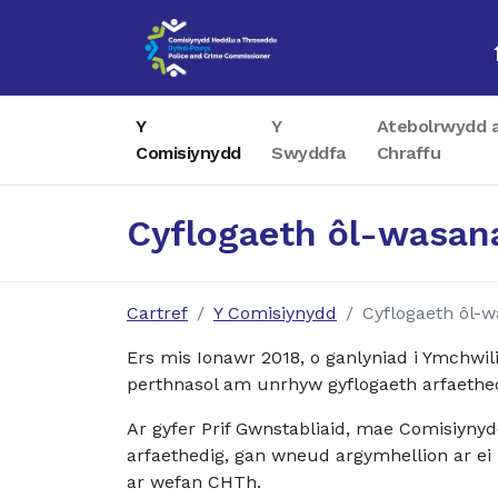
Y
Y
Atebolrwydd 
Comisiynydd
Swyddfa
Chraffu
Cyflogaeth ôl-wasan
Cartref
Y Comisiynydd
Cyflogaeth ôl-w
Ers mis Ionawr 2018, o ganlyniad i Ymchwil
perthnasol am unrhyw gyflogaeth arfaethed
Ar gyfer Prif Gwnstabliaid, mae Comisiynyd
arfaethedig, gan wneud argymhellion ar ei
ar wefan CHTh.