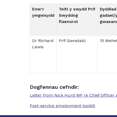
Enw’r
Teitl y swydd Prif
Dyddiad
ymgeisydd
Swyddog
gadael/
flaenorol
gwasana
Dr Richard
Prif Gwnstabl
15 Mehe
Lewis
Dogfennau cefndir:
Letter from Nick Hurd MP re Chief Officer
Post-service employment toolkit