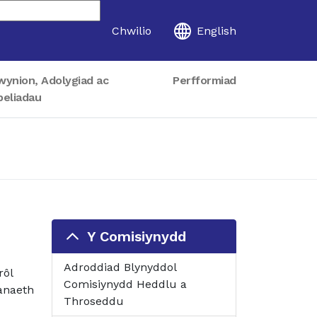
Chwilio
English
wynion, Adolygiad ac
Perfformiad
peliadau
Y Comisiynydd
Adroddiad Blynyddol
rôl
Comisiynydd Heddlu a
anaeth
Throseddu