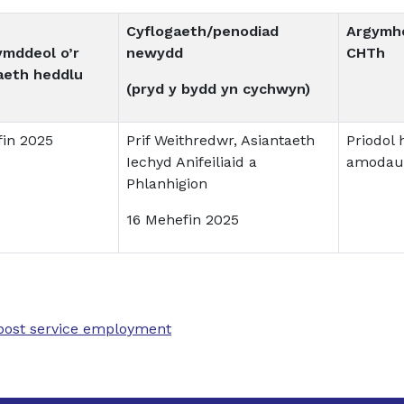
Cyflogaeth/penodiad
Argymhe
ymddeol o’r
newydd
CHTh
eth heddlu
(pryd y bydd yn cychwyn)
fin 2025
Prif Weithredwr, Asiantaeth
Priodol 
Iechyd Anifeiliaid a
amodau
Phlanhigion
16 Mehefin 2025
 post service employment