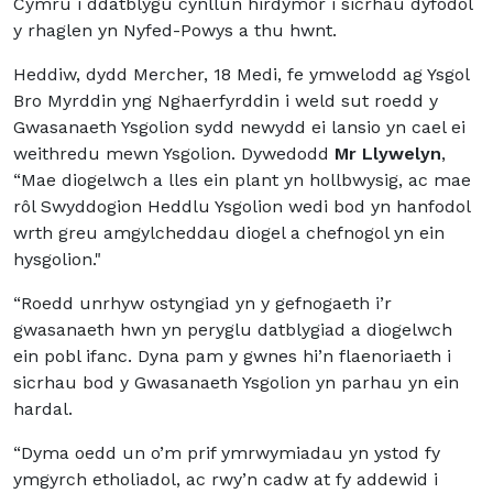
Cymru i ddatblygu cynllun hirdymor i sicrhau dyfodol
y rhaglen yn Nyfed-Powys a thu hwnt.
Heddiw, dydd Mercher, 18 Medi, fe ymwelodd ag Ysgol
Bro Myrddin yng Nghaerfyrddin i weld sut roedd y
Gwasanaeth Ysgolion sydd newydd ei lansio yn cael ei
weithredu mewn Ysgolion. Dywedodd
Mr Llywelyn
,
“Mae diogelwch a lles ein plant yn hollbwysig, ac mae
rôl Swyddogion Heddlu Ysgolion wedi bod yn hanfodol
wrth greu amgylcheddau diogel a chefnogol yn ein
hysgolion."
“Roedd unrhyw ostyngiad yn y gefnogaeth i’r
gwasanaeth hwn yn peryglu datblygiad a diogelwch
ein pobl ifanc. Dyna pam y gwnes hi’n flaenoriaeth i
sicrhau bod y Gwasanaeth Ysgolion yn parhau yn ein
hardal.
“Dyma oedd un o’m prif ymrwymiadau yn ystod fy
ymgyrch etholiadol, ac rwy’n cadw at fy addewid i