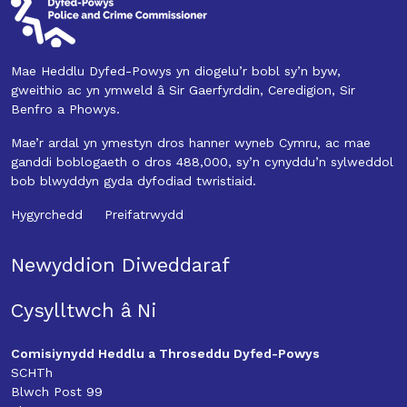
Mae Heddlu Dyfed-Powys yn diogelu’r bobl sy’n byw,
gweithio ac yn ymweld â Sir Gaerfyrddin, Ceredigion, Sir
Benfro a Phowys.
Mae’r ardal yn ymestyn dros hanner wyneb Cymru, ac mae
ganddi boblogaeth o dros 488,000, sy’n cynyddu’n sylweddol
bob blwyddyn gyda dyfodiad twristiaid.
Hygyrchedd
Preifatrwydd
Newyddion Diweddaraf
Cysylltwch â Ni
Comisiynydd Heddlu a Throseddu Dyfed-Powys
SCHTh
Blwch Post 99