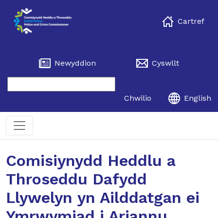
Cartref
Newyddion
Cyswllt
Chwilio
English
Comisiynydd Heddlu a
Throseddu Dafydd
Llywelyn yn Ailddatgan ei
Ymrwymiad i Ariannu