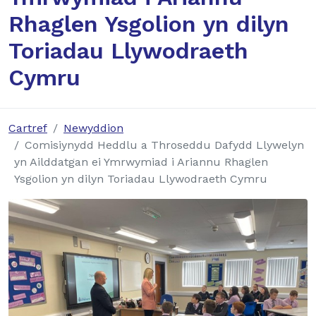
Rhaglen Ysgolion yn dilyn
Toriadau Llywodraeth
Cymru
Cartref
Newyddion
Comisiynydd Heddlu a Throseddu Dafydd Llywelyn
yn Ailddatgan ei Ymrwymiad i Ariannu Rhaglen
Ysgolion yn dilyn Toriadau Llywodraeth Cymru