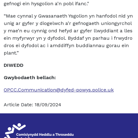
gefnogi ein hysgolion a’n pobl ifanc."
“Mae cynnal y Gwasanaeth Ysgolion yn hanfodol nid yn
unig ar gyfer y diogelwch a’r gefnogaeth uniongyrchol
y mae’n eu cynnig ond hefyd ar gyfer llwyddiant a lles
ein myfyrwyr yn y dyfodol. Byddaf yn parhau i frwydro
dros ei dyfodol ac i amddiffyn buddiannau gorau ein
plant.”
DIWEDD
Gwybodaeth bellach:
OPCC.Communication@dyfed-powys.police.uk
Article Date: 18/09/2024