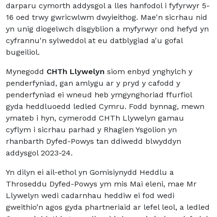
darparu cymorth addysgol a lles hanfodol i fyfyrwyr 5-
16 oed trwy gwricwlwm dwyieithog. Mae'n sicrhau nid
yn unig diogelwch disgyblion a myfyrwyr ond hefyd yn
cyfrannu'n sylweddol at eu datblygiad a'u gofal
bugeiliol.
Mynegodd
CHTh Llywelyn
siom enbyd ynghylch y
penderfyniad, gan amlygu ar y pryd y cafodd y
penderfyniad ei wneud heb ymgynghoriad ffurfiol
gyda heddluoedd ledled Cymru. Fodd bynnag, mewn
ymateb i hyn, cymerodd CHTh Llywelyn gamau
cyflym i sicrhau parhad y Rhaglen Ysgolion yn
rhanbarth Dyfed-Powys tan ddiwedd blwyddyn
addysgol 2023-24.
Yn dilyn ei ail-ethol yn Gomisiynydd Heddlu a
Throseddu Dyfed-Powys ym mis Mai eleni, mae Mr
Llywelyn wedi cadarnhau heddiw ei fod wedi
gweithio’n agos gyda phartneriaid ar lefel leol, a ledled