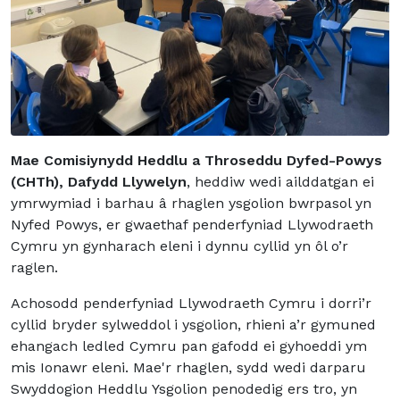
Mae Comisiynydd Heddlu a Throseddu Dyfed-Powys
(CHTh), Dafydd Llywelyn
, heddiw wedi ailddatgan ei
ymrwymiad i barhau â rhaglen ysgolion bwrpasol yn
Nyfed Powys, er gwaethaf penderfyniad Llywodraeth
Cymru yn gynharach eleni i dynnu cyllid yn ôl o’r
raglen.
Achosodd penderfyniad Llywodraeth Cymru i dorri’r
cyllid bryder sylweddol i ysgolion, rhieni a’r gymuned
ehangach ledled Cymru pan gafodd ei gyhoeddi ym
mis Ionawr eleni. Mae'r rhaglen, sydd wedi darparu
Swyddogion Heddlu Ysgolion penodedig ers tro, yn