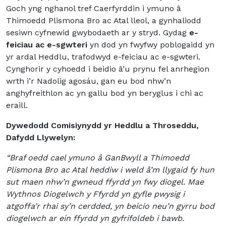
Goch yng nghanol tref Caerfyrddin i ymuno â
Thimoedd Plismona Bro ac Atal lleol, a gynhaliodd
sesiwn cyfnewid gwybodaeth ar y stryd. Gydag
e-
feiciau ac e-sgwteri
yn dod yn fwyfwy poblogaidd yn
yr ardal Heddlu, trafodwyd e-feiciau ac e-sgwteri.
Cynghorir y cyhoedd i beidio â’u prynu fel anrhegion
wrth i’r Nadolig agosáu, gan eu bod nhw’n
anghyfreithlon ac yn gallu bod yn beryglus i chi ac
eraill.
Dywedodd Comisiynydd yr Heddlu a Throseddu,
Dafydd Llywelyn:
“Braf oedd cael ymuno â GanBwyll a Thimoedd
Plismona Bro ac Atal heddiw i weld â’m llygaid fy hun
sut maen nhw’n gwneud ffyrdd yn fwy diogel. Mae
Wythnos Diogelwch y Ffyrdd yn gyfle pwysig i
atgoffa’r rhai sy’n cerdded, yn beicio neu’n gyrru bod
diogelwch ar ein ffyrdd yn gyfrifoldeb i bawb.