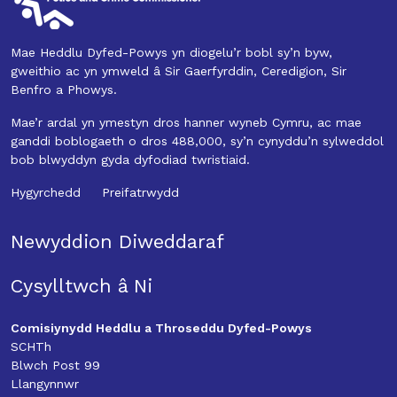
Mae Heddlu Dyfed-Powys yn diogelu’r bobl sy’n byw,
gweithio ac yn ymweld â Sir Gaerfyrddin, Ceredigion, Sir
Benfro a Phowys.
Mae’r ardal yn ymestyn dros hanner wyneb Cymru, ac mae
ganddi boblogaeth o dros 488,000, sy’n cynyddu’n sylweddol
bob blwyddyn gyda dyfodiad twristiaid.
Hygyrchedd
Preifatrwydd
Newyddion Diweddaraf
Cysylltwch â Ni
Comisiynydd Heddlu a Throseddu Dyfed-Powys
SCHTh
Blwch Post 99
Llangynnwr