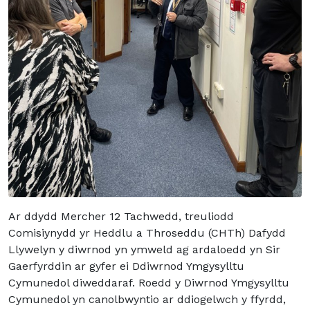
Ar ddydd Mercher 12 Tachwedd, treuliodd
Comisiynydd yr Heddlu a Throseddu (CHTh) Dafydd
Llywelyn y diwrnod yn ymweld ag ardaloedd yn Sir
Gaerfyrddin ar gyfer ei Ddiwrnod Ymgysylltu
Cymunedol diweddaraf. Roedd y Diwrnod Ymgysylltu
Cymunedol yn canolbwyntio ar ddiogelwch y ffyrdd,