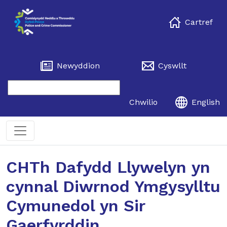
Cartref
Newyddion
Cyswllt
Chwilio
English
CHTh Dafydd Llywelyn yn
cynnal Diwrnod Ymgysylltu
Cymunedol yn Sir
Gaerfyrddin