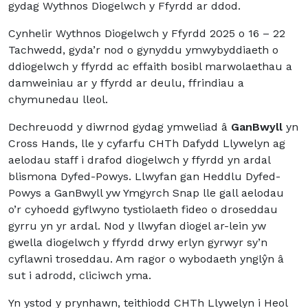
gydag Wythnos Diogelwch y Ffyrdd ar ddod.
Cynhelir Wythnos Diogelwch y Ffyrdd 2025 o 16 – 22
Tachwedd, gyda’r nod o gynyddu ymwybyddiaeth o
ddiogelwch y ffyrdd ac effaith bosibl marwolaethau a
damweiniau ar y ffyrdd ar deulu, ffrindiau a
chymunedau lleol.
Dechreuodd y diwrnod gydag ymweliad â
GanBwyll
yn
Cross Hands, lle y cyfarfu CHTh Dafydd Llywelyn ag
aelodau staff i drafod diogelwch y ffyrdd yn ardal
blismona Dyfed-Powys. Llwyfan gan Heddlu Dyfed-
Powys a GanBwyll yw Ymgyrch Snap lle gall aelodau
o’r cyhoedd gyflwyno tystiolaeth fideo o droseddau
gyrru yn yr ardal. Nod y llwyfan diogel ar-lein yw
gwella diogelwch y ffyrdd drwy erlyn gyrwyr sy’n
cyflawni troseddau. Am ragor o wybodaeth ynglŷn â
sut i adrodd, cliciwch
yma
.
Yn ystod y prynhawn, teithiodd CHTh Llywelyn i Heol