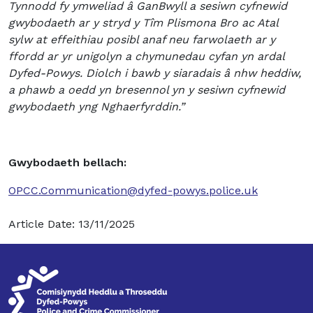
Tynnodd fy ymweliad â GanBwyll a sesiwn cyfnewid
gwybodaeth ar y stryd y Tîm Plismona Bro ac Atal
sylw at effeithiau posibl anaf neu farwolaeth ar y
ffordd ar yr unigolyn a chymunedau cyfan yn ardal
Dyfed-Powys. Diolch i bawb y siaradais â nhw heddiw,
a phawb a oedd yn bresennol yn y sesiwn cyfnewid
gwybodaeth yng Nghaerfyrddin.”
Gwybodaeth bellach:
OPCC.Communication@dyfed-powys.police.uk
Article Date: 13/11/2025